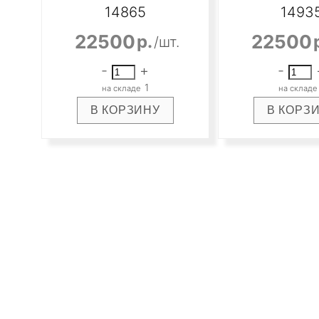
14865
1493
@e-mail
22500
22500
р.
/шт.
-
+
-
Адрес доставки
1
Комментарии к заказу