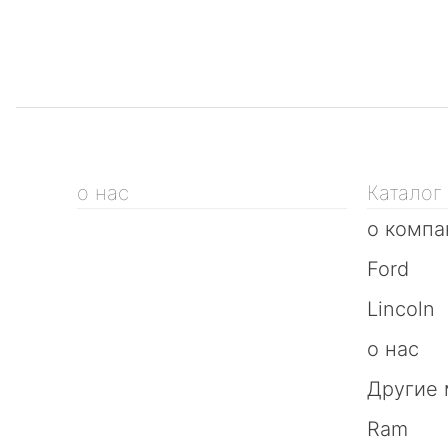
Нажимая на кнопку «Отправить заказ», 
о нас
Каталог
о компа
Ford
Lincoln
о нас
Другие
Ram