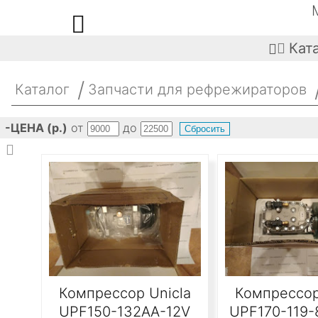

Кат

Корзина
Каталог
Запчасти для рефрежираторов

-ЦЕНА (р.)
от
до
Сбросить

Бесплатная доставка при сумме заказа о
Ваше Имя*
Компрессор Unicla
Компрессор
Телефон* (цифры)
UPF150-132AA-12V
UPF170-119-