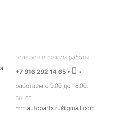
Вернуться в магазин
анных.
Читать подробнее
ОЧИСТИТЬ КОРЗИНУ
телефон и режим работы
ва

+7 916 292 14 65 •
•
работаем с 9.00 до 18.00,
пн-пт
mm.autoparts.ru@gmail.com