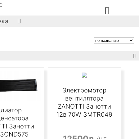
е

вка



Электромотор
вентилятора
ZANOTTI Занотти
адиатор
12в 70W 3MTR049
денсатора
TI Занотти
 3CND575
12500
р.
/шт.