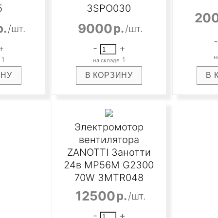
5
3SPO030
20
9000
р.
р.
/шт.
/шт.
-
+
-
+
1
1
Электромотор
вентилятора
ZANOTTI Занотти
24в MP56M G2300
70W 3MTR048
12500
р.
/шт.
-
+