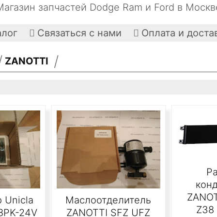
Магазин запчастей Dodge Ram и Ford в Москв
алог
Связаться с нами
Оплата и доста


ZANOTTI
т 100000р.
Р
кон
ZANOT
 Unicla
Маслоотделитель
Z38
8PK-24V
ZANOTTI SFZ UFZ